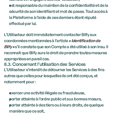
est responsable du maintien de la confidentialité et de la 
sécurité de son identifiant et mot de passe. Tout accès à 
la Plateforme à l’aide de ces derniers étant réputé 
effectué par lui.
L’Utilisateur doit immédiatement contacter Blify aux 
coordonnées mentionnées à l’article 
« Identification de 
Blify »
 s’il constate que son Compte a été utilisé à son insu. Il 
reconnait que Blify aura le droit de prendre toutes mesures 
appropriées en pareil cas.
8.3. Concernant l’utilisation des Services
L’Utilisateur s’interdit de détourner les Services à des fins 
autres que celles pour lesquelles ils ont été conçus, et 
notamment pour : 
exercer une activité illégale ou frauduleuse,
porter atteinte à l’ordre public et aux bonnes mœurs, 
porter atteinte à des tiers ou à leurs droits, de quelque 
manière que ce soit,