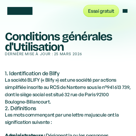
Essai gratuit
Se connecter
Conditions générales 
d'Utilisation
DERNIÈRE MISE À JOUR : 25 MARS 2026
1. Identification de Blify
La société BLIFY (« Blify ») est une société par actions 
simplifiée inscrite au RCS de Nanterre sous le n°941 613 739, 
dont le siège social est situé 32 rue de Paris 92100 
Boulogne-Billancourt.
2. Définitions 
Les mots commençant par une lettre majuscule ont la 
signification suivante : 
Administrateurs : 
Désignent la ou les personnes 