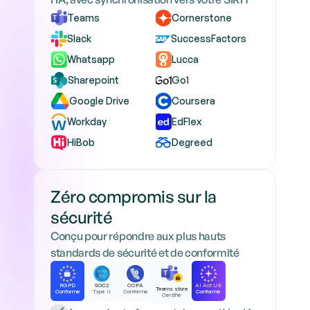
Teams
Cornerstone
Slack
SuccessFactors
Whatsapp
Lucca
Sharepoint
Go1
Google Drive
Coursera
Workday
EdFlex
HiBob
Degreed
Zéro compromis sur la 
sécurité
Conçu pour répondre aux plus hauts
standards de sécurité et de conformité
RGPD
SOC2
CCPA
AI Act UE
Teams store
Conforme
Type II
Conforme
Conforme
Certifié