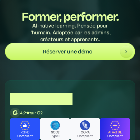
Former, performer.
AI-native learning. Pensée pour
l'humain. Adoptée par les admins,
créateurs et apprenants.
Réserver une démo
4,9
sur G2
RGPD
SOC2
CCPA
AI Act UE
Compliant
Type II
Compliant
Compliant