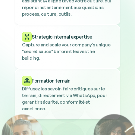
assistant IA aligné tavec votre culture, qui 
répond instantanément aux questions 
process, culture, outils.
Strategic internal expertise
Capture and scale your company’s unique 
"secret sauce" before it leaves the 
building.
Formation terrain
Diffusez les savoir-faire critiques sur le 
terrain, directement via WhatsApp, pour 
garantir sécurité, conformité et 
excellence.