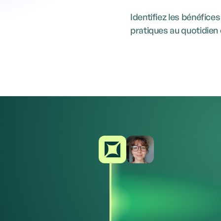
Identifiez les bénéfice
pratiques au quotidien e
Teams
Teams
03.08 - 11 AM
03.08 - 2:30
Give and Receive Feedback
Managing Team Growth &
Role-play session
Video