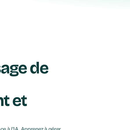
sage de
+95%
Satisfaction
t et
e à l’IA. Apprenez à gérer