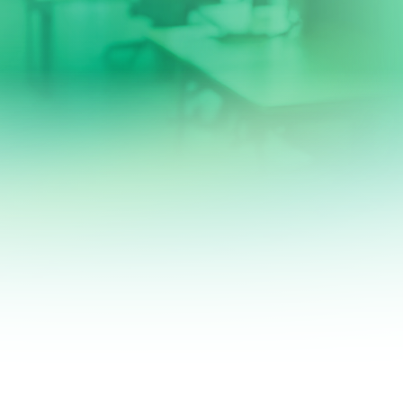
Give and Receive Feedback
Adapting to
your company
...
64
Generating...
3 days in a row
TOP 20%
You unlock
Master of feedbacks