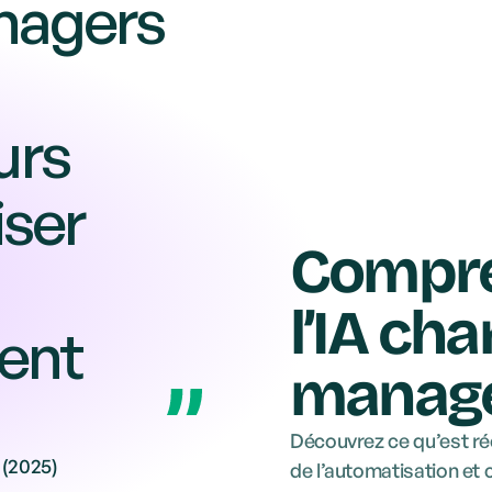
agers 
rs 
ser 
Compre
l’IA ch
ent 
manag
Découvrez ce qu’est rée
 (2025)
de l’automatisation et 