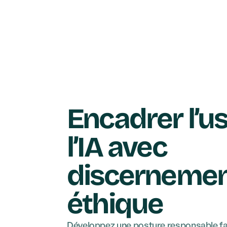
Encadrer l’u
l’IA avec
discernemen
éthique
Développez une posture responsable fac