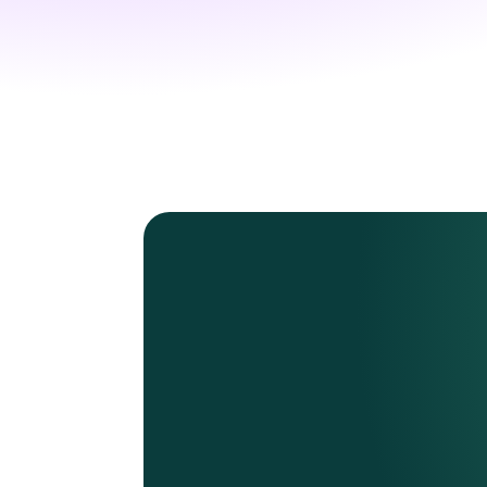
Teams
02.08 - 5 PM
Engaging Your Team & Bui…
Podcast