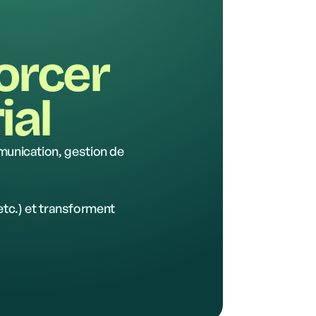
forcer
ial
munication, gestion de
 etc.) et transforment