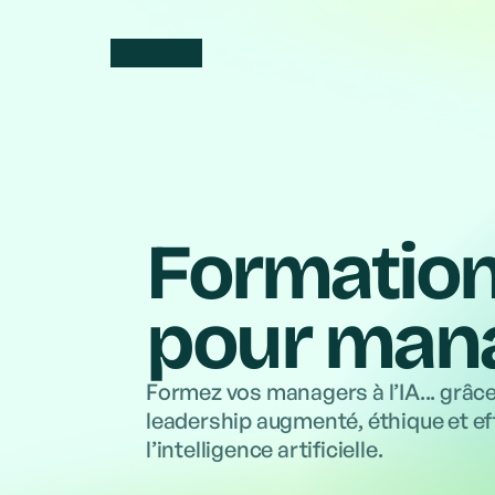
Des commerciaux prêts en quelques jo
Découvrez nos ressources
revenu généré des mois plus tôt
Insigths et tendances pour rester à la pointe 
Formation
pour man
Formez vos managers à l’IA... grâce
leadership augmenté, éthique et eff
l’intelligence artificielle.