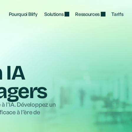
urs, du 
Un accompagnement sur mesure pour chaque 
Faites p
manager, aligné avec votre culture 
occasionn
Pourquoi Blify
Solutions
Ressources
Tarifs
du L&D
d'entreprise
l'échelle
Blify session 
Launch 5’ Role-play
Starting in 15 min
Perf review with Ben
 IA
Steve
agers
Marta’s always late to team 
meetings. No idea what to do...
Blify
 à l’IA. Développez un
icace à l’ère de
Let’s practice together!
Launch Role-play