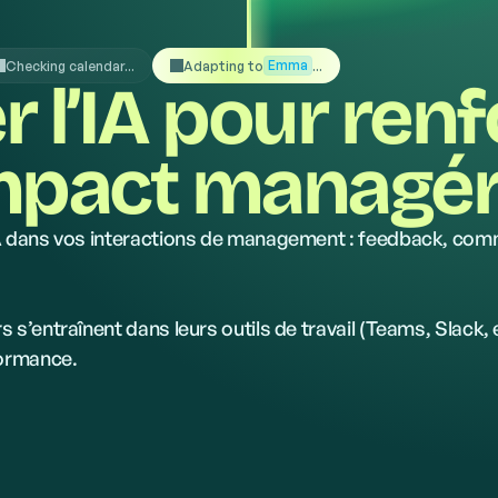
Emma
Checking calendar...
Adapting to
...
er l’IA pour ren
mpact managér
IA dans vos interactions de management : feedback, com
 s’entraînent dans leurs outils de travail (Teams, Slack,
formance.