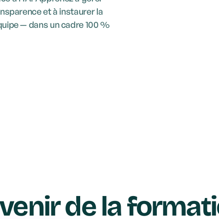
ansparence et à instaurer la
équipe — dans un cadre 100 %
For
ma
3x
ch
avenir de la format